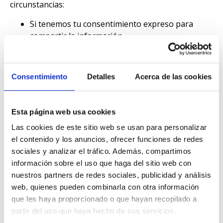
circunstancias:
Si tenemos tu consentimiento expreso para
compartir la información.
Si es necesario para cumplir con una obligación
legal, como responder a una orden judicial o
cumplir con requisitos legales.
Consentimiento
Detalles
Acerca de las cookies
Si creemos de buena fe que la divulgación es
necesaria para proteger nuestros derechos, tu
seguridad o la seguridad de otros, investigar
Esta página web usa cookies
fraudes o responder a una solicitud
Las cookies de este sitio web se usan para personalizar
gubernamental.
el contenido y los anuncios, ofrecer funciones de redes
Si nuestra empresa o parte de ella se fusiona,
sociales y analizar el tráfico. Además, compartimos
adquiere o se vende, la información personal
información sobre el uso que haga del sitio web con
puede ser transferida como parte de esa
nuestros partners de redes sociales, publicidad y análisis
transacción.
web, quienes pueden combinarla con otra información
Seguridad de la información
que les haya proporcionado o que hayan recopilado a
Nos comprometemos a garantizar la seguridad de tu
partir del uso que haya hecho de sus servicios.
información personal. Hemos implementado medidas